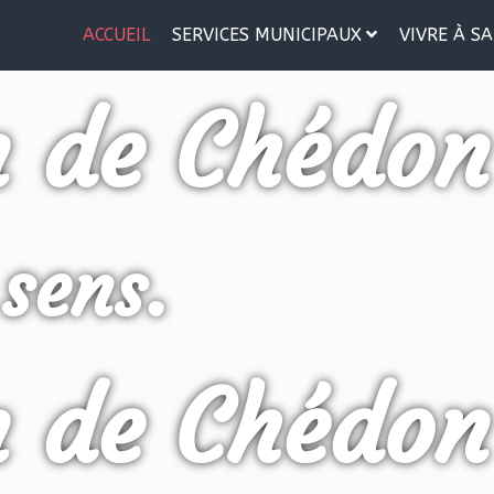
ACCUEIL
SERVICES MUNICIPAUX
VIVRE À SA
n de Chédon
 sens.
n de Chédon