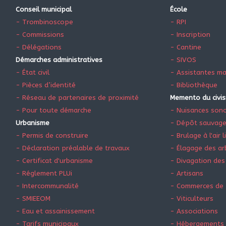
Conseil municipal
École
- Trombinoscope
- RPI
- Commissions
- Inscription
- Délégations
- Cantine
Démarches administratives
- SIVOS
- État civil
- Assistantes ma
- Pièces d’identité
- Bibliothèque
- Réseau de partenaires de proximité
Memento du civi
- Pour toute démarche
- Nuisances son
Urbanisme
- Dépôt sauvag
- Permis de construire
- Brulage à l'air l
- Déclaration préalable de travaux
- Élagage des ar
- Certificat d'urbanisme
- Divagation des
- Réglement PLUi
- Artisans
- Intercommunalité
- Commerces de 
- SMIEEOM
- Viticulteurs
- Eau et assainissement
- Associations
- Tarifs municipaux
- Hébergements 