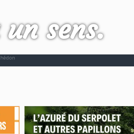
a un sens.
 Chédon