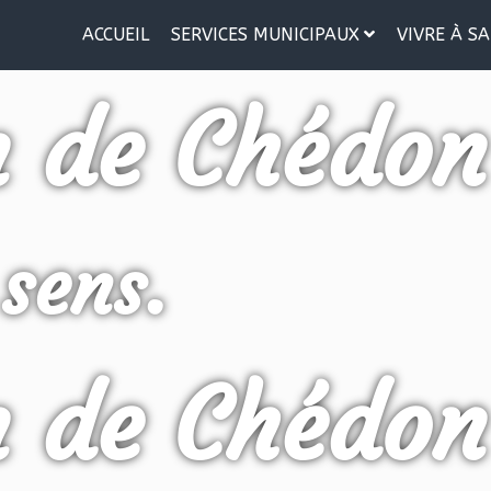
ACCUEIL
SERVICES MUNICIPAUX
VIVRE À SA
n de Chédon
 sens.
n de Chédon