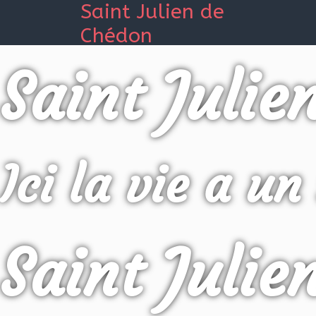
Saint Julien de
Chédon
Saint Julie
Ici la vie a un
Saint Julie