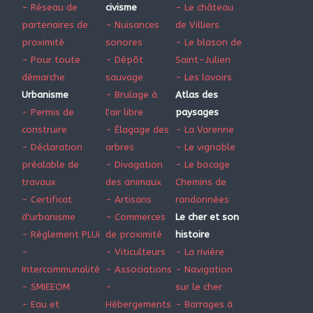
- Réseau de
civisme
- Le château
partenaires de
- Nuisances
de Villiers
proximité
sonores
- Le blason de
- Pour toute
- Dépôt
Saint-Julien
démarche
sauvage
- Les lavoirs
Urbanisme
- Brulage à
Atlas des
- Permis de
l'air libre
paysages
construire
- Élagage des
- La Varenne
- Déclaration
arbres
- Le vignoble
préalable de
- Divagation
- Le bocage
travaux
des animaux
Chemins de
- Certificat
- Artisans
randonnées
d'urbanisme
- Commerces
Le cher et son
- Réglement PLUi
de proximité
histoire
-
- Viticulteurs
- La rivière
Intercommunalité
- Associations
- Navigation
- SMIEEOM
-
sur le cher
- Eau et
Hébergements
- Barrages à