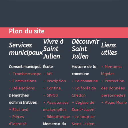
Plan du site
Vivre à
Découvrir
Services
Liens
Saint
Saint
municipaux
utiles
Julien
Julien
Conseil municipal
École
Histoire de la
- Mentions
- Trombinoscope
- RPI
commune
légales
- Commissions
- Inscription
- La commune
- Protection
- Délégations
- Cantine
- La forêt de
des données
Démarches
- SIVOS
Chédon
personnelles
administratives
- Assistantes
- L'église de
- Accès Mairie
- État civil
marternelles
Saint-Julien
- Pièces
- Bibliothèque
- Le loup de
d’identité
Memento du
Saint-Julien