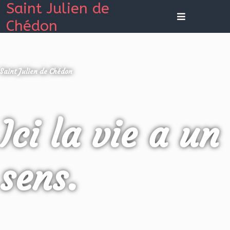
Saint Julien de
Chédon
Saint Julien de Chédon
Ici la vie a un
sens.