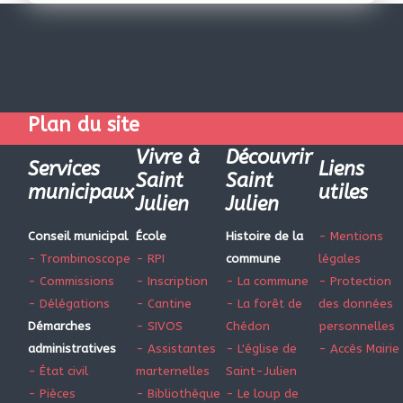
Plan du site
Vivre à
Découvrir
Services
Liens
Saint
Saint
municipaux
utiles
Julien
Julien
Conseil municipal
École
Histoire de la
- Mentions
- Trombinoscope
- RPI
commune
légales
- Commissions
- Inscription
- La commune
- Protection
- Délégations
- Cantine
- La forêt de
des données
Démarches
- SIVOS
Chédon
personnelles
administratives
- Assistantes
- L'église de
- Accès Mairie
- État civil
marternelles
Saint-Julien
- Pièces
- Bibliothèque
- Le loup de