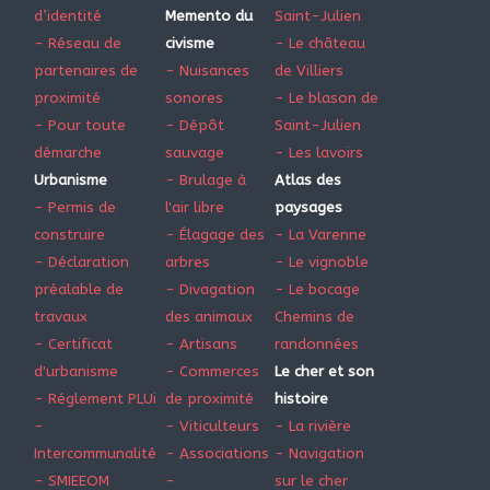
d’identité
Memento du
Saint-Julien
- Réseau de
civisme
- Le château
partenaires de
- Nuisances
de Villiers
proximité
sonores
- Le blason de
- Pour toute
- Dépôt
Saint-Julien
démarche
sauvage
- Les lavoirs
Urbanisme
- Brulage à
Atlas des
- Permis de
l'air libre
paysages
construire
- Élagage des
- La Varenne
- Déclaration
arbres
- Le vignoble
préalable de
- Divagation
- Le bocage
travaux
des animaux
Chemins de
- Certificat
- Artisans
randonnées
d'urbanisme
- Commerces
Le cher et son
- Réglement PLUi
de proximité
histoire
-
- Viticulteurs
- La rivière
Intercommunalité
- Associations
- Navigation
- SMIEEOM
-
sur le cher