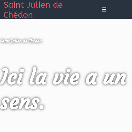
Saint Julien de
Chédon
Saint Julien de Chédon
Ici la vie a un
sens.