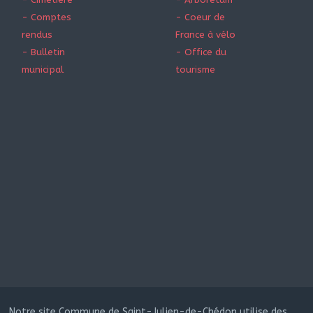
- Comptes
- Coeur de
rendus
France à vélo
- Bulletin
- Office du
municipal
tourisme
Notre site Commune de Saint-Julien-de-Chédon utilise des