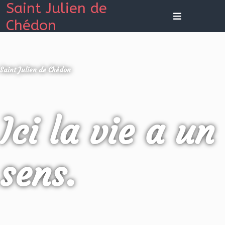
Saint Julien de
Chédon
Saint Julien de Chédon
Ici la vie a un
sens.