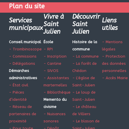
Plan du site
Vivre à
Découvrir
Services
Liens
Saint
Saint
municipaux
utiles
Julien
Julien
Conseil municipal
École
Histoire de la
- Mentions
- Trombinoscope
- RPI
commune
légales
- Commissions
- Inscription
- La commune
- Protection
- Délégations
- Cantine
- La forêt de
des données
Démarches
- SIVOS
Chédon
personnelles
administratives
- Assistantes
- L'église de
- Accès Mairie
- État civil
marternelles
Saint-Julien
- Pièces
- Bibliothèque
- Le loup de
d’identité
Memento du
Saint-Julien
- Réseau de
civisme
- Le château
partenaires de
- Nuisances
de Villiers
proximité
sonores
- Le blason de
- Pour toute
- Dépôt
Saint-Julien