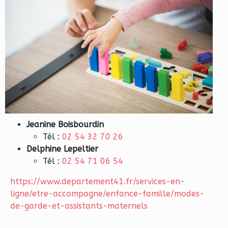
Jeanine Boisbourdin
Tél :
02 54 32 70 26
Delphine Lepeltier
Tél :
02 54 71 06 54
https://www.departement41.fr/services-en-
ligne/etre-accompagne/enfance-famille/modes-
de-garde-et-assistants-maternels