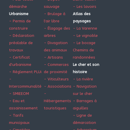
démarche
sauvage
- Les lavoirs
Urbanisme
- Brulage à
Atlas des
- Permis de
l'air libre
paysages
construire
- Élagage des
- La Varenne
- Déclaration
arbres
- Le vignoble
préalable de
- Divagation
- Le bocage
travaux
des animaux
Chemins de
- Certificat
- Artisans
randonnées
d'urbanisme
- Commerces
Le cher et son
- Réglement PLUi
de proximité
histoire
-
- Viticulteurs
- La rivière
Intercommunalité
- Associations
- Navigation
- SMIEEOM
-
sur le cher
- Eau et
Hébergements
- Barrages à
assainissement
touristiques
aiguilles
- Tarifs
- Ligne de
municipaux
démarcation
- Cimetière
- Arboretum