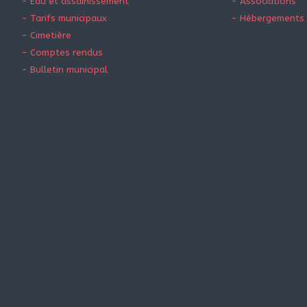
- Eau et assainissement
- Associations
- Tarifs municipaux
- Hébergements 
- Cimetière
- Comptes rendus
- Bulletin municipal