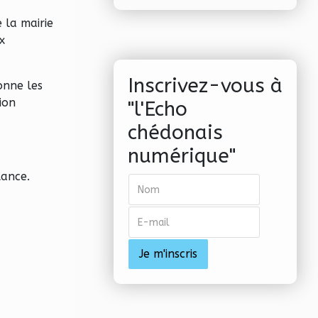
 la mairie
x
Inscrivez-vous à
onne les
ion
"l'Echo
chédonais
numérique"
tance.