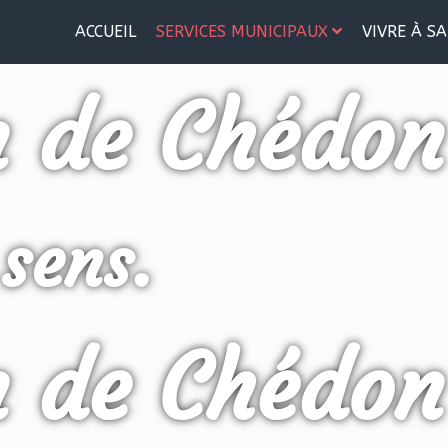
ACCUEIL
SERVICES MUNICIPAUX
VIVRE À SA
n de Chédon
 sens.
n de Chédon