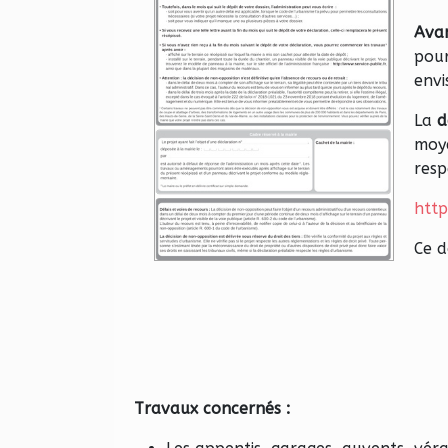
Avan
pour
envi
La
d
moye
resp
http
Ce d
Travaux concernés :