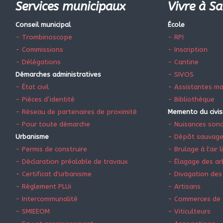
Services municipaux
Vivre à Sa
Conseil municipal
École
- Trombinoscope
- RPI
- Commissions
- Inscription
- Délégations
- Cantine
Démarches administratives
- SIVOS
- État civil
- Assistantes ma
- Pièces d’identité
- Bibliothèque
- Réseau de partenaires de proximité
Memento du civi
- Pour toute démarche
- Nuisances son
Urbanisme
- Dépôt sauvag
- Permis de construire
- Brulage à l'air l
- Déclaration préalable de travaux
- Élagage des ar
- Certificat d'urbanisme
- Divagation des
- Réglement PLUi
- Artisans
- Intercommunalité
- Commerces de 
- SMIEEOM
- Viticulteurs