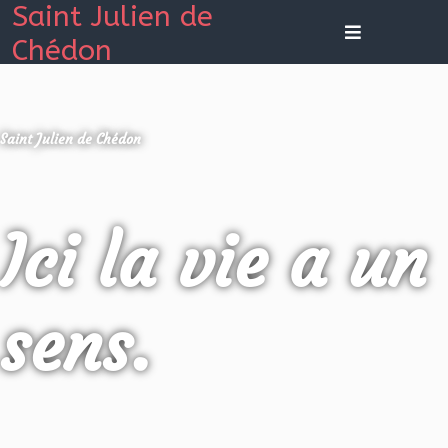
Saint Julien de
Chédon
Saint Julien de Chédon
Ici la vie a un
sens.