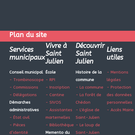
Plan du site
Vivre à
Découvrir
Services
Liens
Saint
Saint
municipaux
utiles
Julien
Julien
Conseil municipal
École
Histoire de la
- Mentions
- Trombinoscope
- RPI
commune
légales
- Commissions
- Inscription
- La commune
- Protection
- Délégations
- Cantine
- La forêt de
des données
Démarches
- SIVOS
Chédon
personnelles
administratives
- Assistantes
- L'église de
- Accès Mairie
- État civil
marternelles
Saint-Julien
- Pièces
- Bibliothèque
- Le loup de
d’identité
Memento du
Saint-Julien