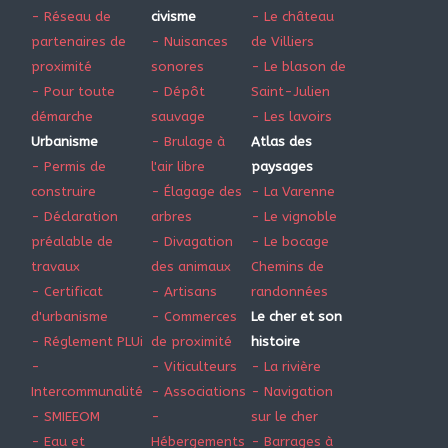
- Réseau de
civisme
- Le château
partenaires de
- Nuisances
de Villiers
proximité
sonores
- Le blason de
- Pour toute
- Dépôt
Saint-Julien
démarche
sauvage
- Les lavoirs
Urbanisme
- Brulage à
Atlas des
- Permis de
l'air libre
paysages
construire
- Élagage des
- La Varenne
- Déclaration
arbres
- Le vignoble
préalable de
- Divagation
- Le bocage
travaux
des animaux
Chemins de
- Certificat
- Artisans
randonnées
d'urbanisme
- Commerces
Le cher et son
- Réglement PLUi
de proximité
histoire
-
- Viticulteurs
- La rivière
Intercommunalité
- Associations
- Navigation
- SMIEEOM
-
sur le cher
- Eau et
Hébergements
- Barrages à