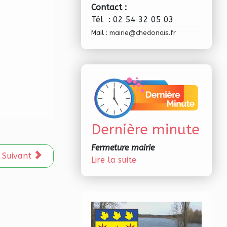
Contact :
Tél : 02 54 32 05 03
Mail :
mairie@chedonais.fr
Dernière minute
Fermeture mairie
Article suivant : ENEDIS vous informe
Suivant
Lire la suite