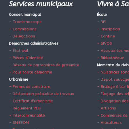
Services municipaux
Vivre à Sa
Conseil municipal
École
- Trombinoscope
- RPI
- Commissions
- Inscription
- Délégations
- Cantine
Démarches administratives
- SIVOS
- État civil
- Assistantes ma
- Pièces d’identité
- Bibliothèque
- Réseau de partenaires de proximité
Memento du civi
- Pour toute démarche
- Nuisances son
Urbanisme
- Dépôt sauvag
- Permis de construire
- Brulage à l'air l
- Déclaration préalable de travaux
- Élagage des ar
- Certificat d'urbanisme
- Divagation des
- Réglement PLUi
- Artisans
- Intercommunalité
- Commerces de 
- SMIEEOM
- Viticulteurs