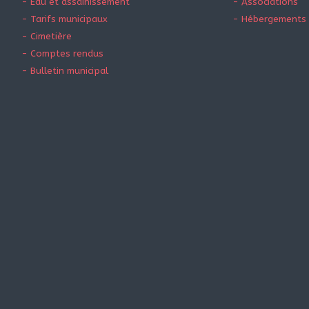
- Eau et assainissement
- Associations
- Tarifs municipaux
- Hébergements 
- Cimetière
- Comptes rendus
- Bulletin municipal