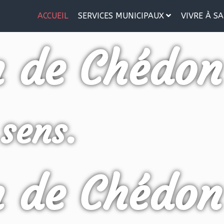
ACCUEIL
SERVICES MUNICIPAUX
VIVRE À SA
n de Chédon
 sens.
n de Chédon